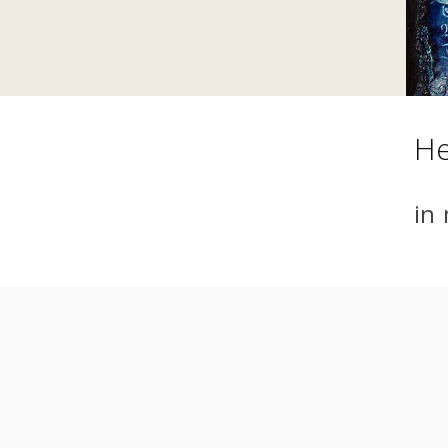
He
in